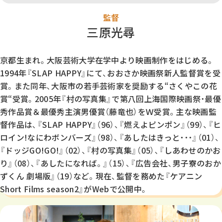
監督
三原光尋
京都生まれ。大阪芸術大学在学中より映画制作をはじめる。
1994年『SLAP HAPPY』にて、おおさか映画祭新人監督賞を受
賞。また同年、大阪市の若手芸術家を奨励する“さくやこの花
賞“受賞。2005年『村の写真集』で第八回上海国際映画祭・最優
秀作品賞＆最優秀主演男優賞（藤竜也）をＷ受賞。主な映画監
督作品は、『SLAP HAPPY』（96）、『燃えよピンポン』（99）、『ヒ
ロイン!なにわボンバーズ』（98）、『あしたはきっと・・・』（01）、
『ドッジGO!GO!』（02）、『村の写真集』（05）、『しあわせのかお
り』（08）、『あしたになれば。』（15）、『広告会社、男子寮のおか
ずくん 劇場版』（19）など。現在、監督を務めた『ケアニン
Short Films season2』がWebで公開中。