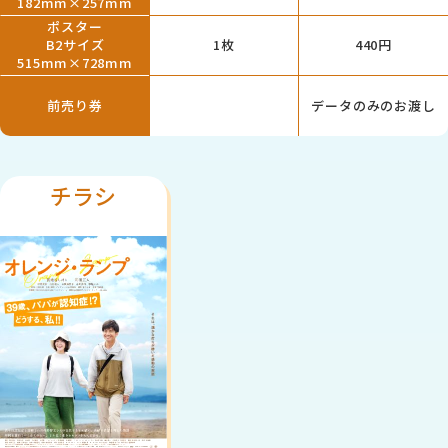
182mm×257mm
ポスター
B2サイズ
1枚
440円
515mm×728mm
前売り券
データのみのお渡し
チラシ